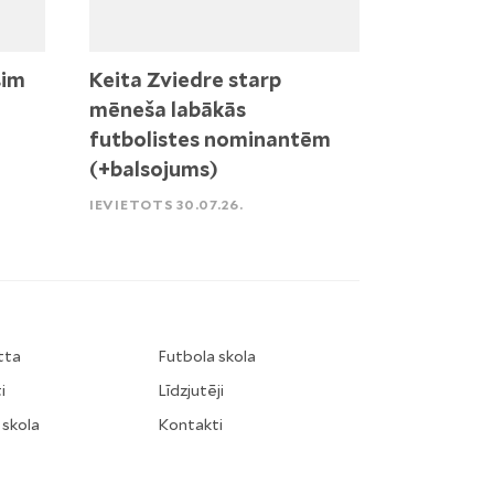
sim
Keita Zviedre starp
mēneša labākās
futbolistes nominantēm
(+balsojums)
IEVIETOTS 30.07.26.
tta
Futbola skola
i
Līdzjutēji
 skola
Kontakti