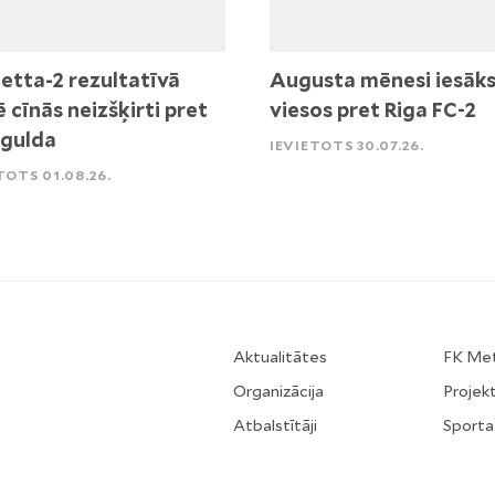
etta-2 rezultatīvā
Augusta mēnesi iesāk
ē cīnās neizšķirti pret
viesos pret Riga FC-2
igulda
IEVIETOTS 30.07.26.
TOTS 01.08.26.
Aktualitātes
FK Me
Organizācija
Projekt
Atbalstītāji
Sporta