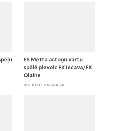
spēļu
FS Metta astoņu vārtu
spēlē pieveic FK Iecava/FK
Olaine
IEVIETOTS 02.08.26.