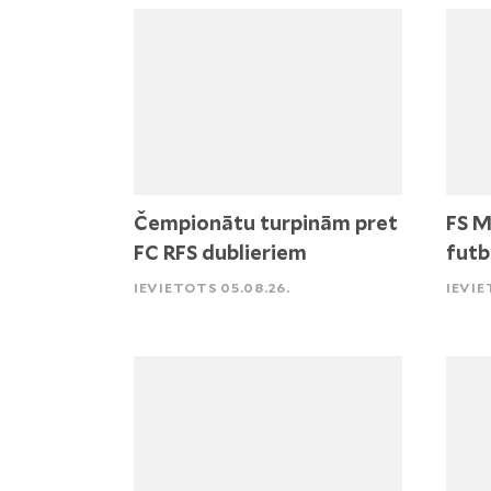
Čempionātu turpinām pret
FS M
FC RFS dublieriem
futb
IEVIETOTS 05.08.26.
IEVIE