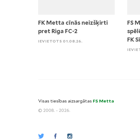
FK Metta cīnās neizšķirti
FS M
pret Riga FC-2
spēl
FK S
IEVIETOTS 01.08.26.
IEVIE
Visas tiesības aizsargātas
FS Metta
© 2008. - 2026.