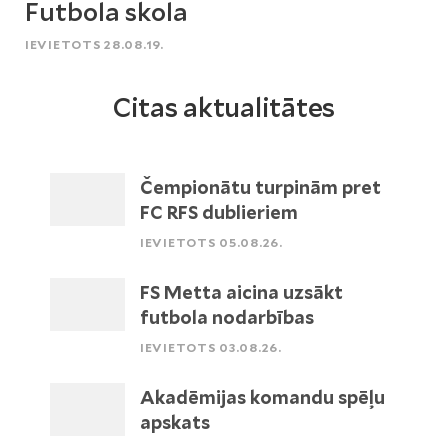
Futbola skola
IEVIETOTS 28.08.19.
Citas aktualitātes
Čempionātu turpinām pret
FC RFS dublieriem
IEVIETOTS 05.08.26.
FS Metta aicina uzsākt
futbola nodarbības
IEVIETOTS 03.08.26.
Akadēmijas komandu spēļu
apskats