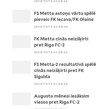
IEVIETOTS 03.08.26.
FS Metta astoņu vārtu spēlē
pieveic FK Iecava/FK Olaine
IEVIETOTS 02.08.26.
FK Metta cīnās neizšķirti
pret Riga FC-2
IEVIETOTS 01.08.26.
FS Metta-2 rezultatīvā spēlē
cīnās neizšķirti pret FK
Sigulda
IEVIETOTS 01.08.26.
Augusta mēnesi iesāksim
viesos pret Riga FC-2