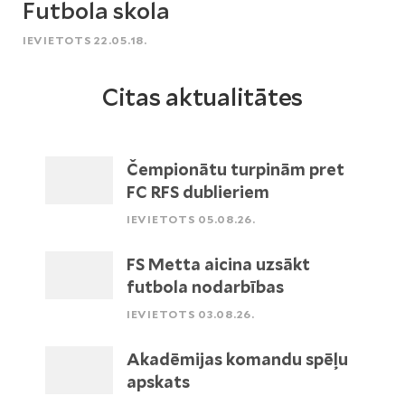
Futbola skola
IEVIETOTS 22.05.18.
Citas aktualitātes
Čempionātu turpinām pret
FC RFS dublieriem
IEVIETOTS 05.08.26.
FS Metta aicina uzsākt
futbola nodarbības
IEVIETOTS 03.08.26.
Akadēmijas komandu spēļu
apskats