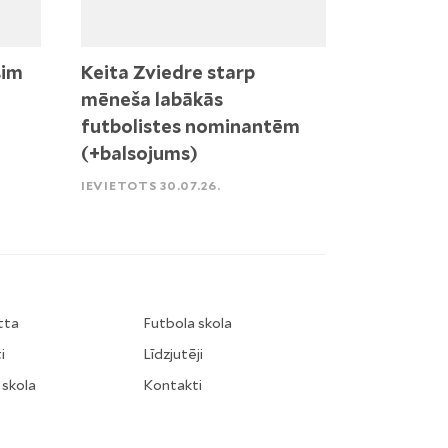
sim
Keita Zviedre starp
mēneša labākās
futbolistes nominantēm
(+balsojums)
IEVIETOTS 30.07.26.
tta
Futbola skola
i
Līdzjutēji
 skola
Kontakti