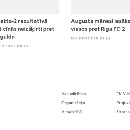
etta-2 rezultatīvā
Augusta mēnesi iesāk
ē cīnās neizšķirti pret
viesos pret Riga FC-2
igulda
IEVIETOTS 30.07.26.
TOTS 01.08.26.
Aktualitātes
FK Me
Organizācija
Projekt
Atbalstītāji
Sporta