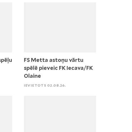
spēļu
FS Metta astoņu vārtu
spēlē pieveic FK Iecava/FK
Olaine
IEVIETOTS 02.08.26.