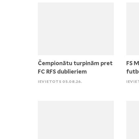
Čempionātu turpinām pret
FS M
FC RFS dublieriem
futb
IEVIETOTS 05.08.26.
IEVIE