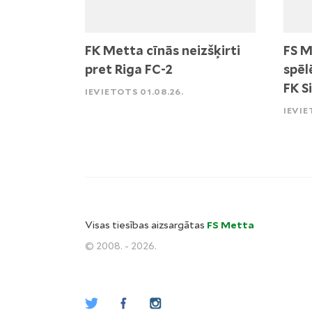
FK Metta cīnās neizšķirti
FS M
pret Riga FC-2
spēl
FK S
IEVIETOTS 01.08.26.
IEVIE
Visas tiesības aizsargātas
FS Metta
© 2008. - 2026.