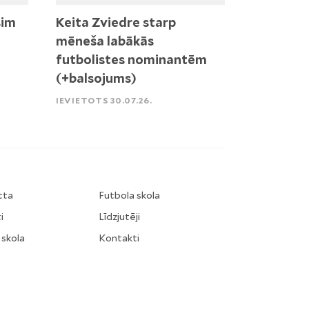
sim
Keita Zviedre starp
mēneša labākās
futbolistes nominantēm
(+balsojums)
IEVIETOTS 30.07.26.
tta
Futbola skola
i
Līdzjutēji
 skola
Kontakti