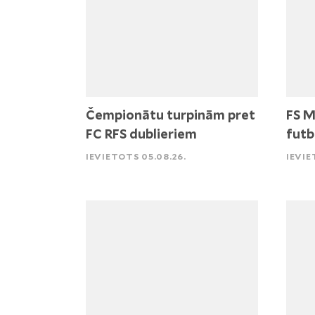
Čempionātu turpinām pret
FS M
FC RFS dublieriem
futb
IEVIETOTS 05.08.26.
IEVIE