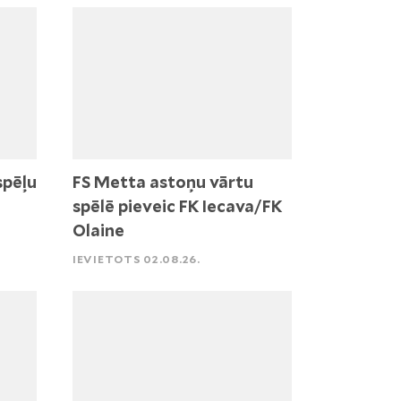
spēļu
FS Metta astoņu vārtu
spēlē pieveic FK Iecava/FK
Olaine
IEVIETOTS 02.08.26.