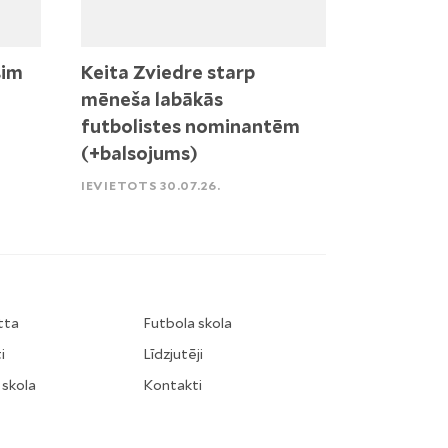
sim
Keita Zviedre starp
mēneša labākās
futbolistes nominantēm
(+balsojums)
IEVIETOTS 30.07.26.
tta
Futbola skola
i
Līdzjutēji
 skola
Kontakti