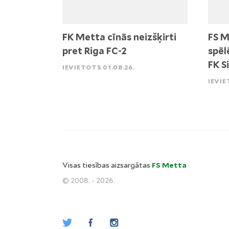
FK Metta cīnās neizšķirti
FS M
pret Riga FC-2
spēl
FK S
IEVIETOTS 01.08.26.
IEVIE
Visas tiesības aizsargātas
FS Metta
© 2008. - 2026.