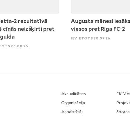
etta-2 rezultatīvā
Augusta mēnesi iesāk
ē cīnās neizšķirti pret
viesos pret Riga FC-2
igulda
IEVIETOTS 30.07.26.
TOTS 01.08.26.
Aktualitātes
FK Me
Organizācija
Projekt
Atbalstītāji
Sporta