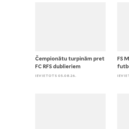
Čempionātu turpinām pret
FS M
FC RFS dublieriem
futb
IEVIETOTS 05.08.26.
IEVIE