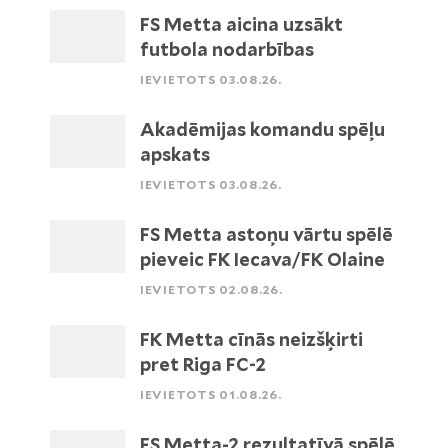
FS Metta aicina uzsākt
futbola nodarbības
IEVIETOTS 03.08.26.
Akadēmijas komandu spēļu
apskats
IEVIETOTS 03.08.26.
FS Metta astoņu vārtu spēlē
pieveic FK Iecava/FK Olaine
IEVIETOTS 02.08.26.
FK Metta cīnās neizšķirti
pret Riga FC-2
IEVIETOTS 01.08.26.
FS Metta-2 rezultatīvā spēlē