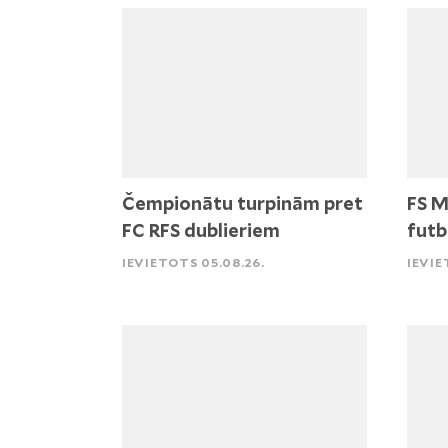
Čempionātu turpinām pret
FS M
FC RFS dublieriem
futb
IEVIETOTS 05.08.26.
IEVIE