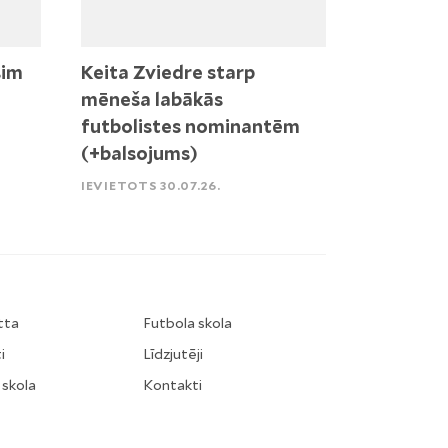
sim
Keita Zviedre starp
mēneša labākās
futbolistes nominantēm
(+balsojums)
IEVIETOTS 30.07.26.
tta
Futbola skola
i
Līdzjutēji
 skola
Kontakti