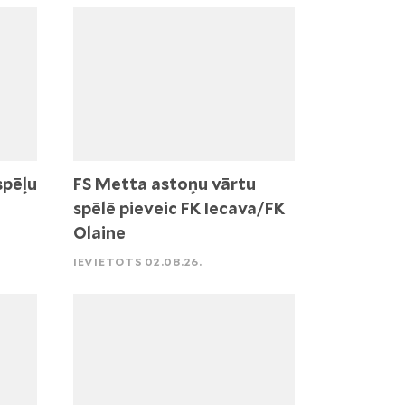
spēļu
FS Metta astoņu vārtu
spēlē pieveic FK Iecava/FK
Olaine
IEVIETOTS 02.08.26.