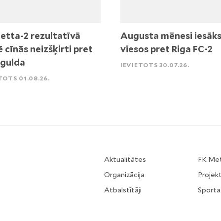
etta-2 rezultatīvā
Augusta mēnesi iesāk
ē cīnās neizšķirti pret
viesos pret Riga FC-2
igulda
IEVIETOTS 30.07.26.
TOTS 01.08.26.
Aktualitātes
FK Me
Organizācija
Projekt
Atbalstītāji
Sporta