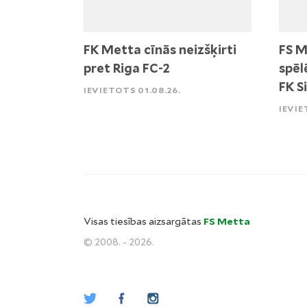
FK Metta cīnās neizšķirti
FS M
pret Riga FC-2
spēl
FK S
IEVIETOTS 01.08.26.
IEVIE
Visas tiesības aizsargātas
FS Metta
© 2008. - 2026.