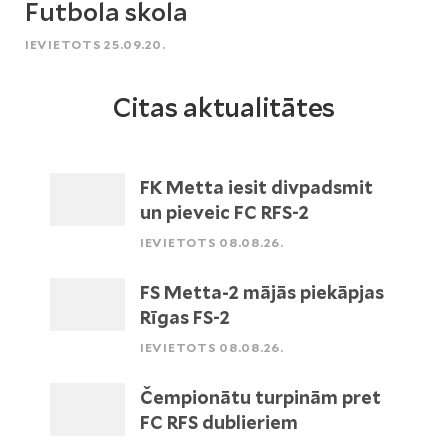
Futbola skola
IEVIETOTS 25.09.20.
Citas aktualitātes
FK Metta iesit divpadsmit
un pieveic FC RFS-2
IEVIETOTS 08.08.26.
FS Metta-2 mājās piekāpjas
Rīgas FS-2
IEVIETOTS 08.08.26.
Čempionātu turpinām pret
FC RFS dublieriem