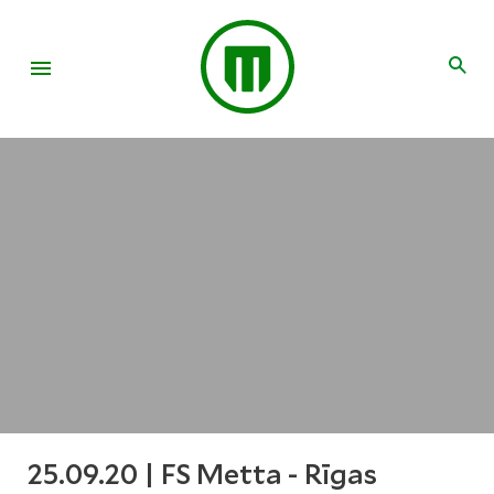
25.09.20 | FS Metta - Rīgas