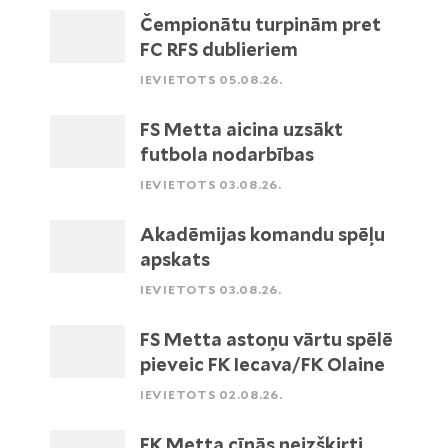
Čempionātu turpinām pret
FC RFS dublieriem
IEVIETOTS 05.08.26.
FS Metta aicina uzsākt
futbola nodarbības
IEVIETOTS 03.08.26.
Akadēmijas komandu spēļu
apskats
IEVIETOTS 03.08.26.
FS Metta astoņu vārtu spēlē
pieveic FK Iecava/FK Olaine
IEVIETOTS 02.08.26.
FK Metta cīnās neizšķirti