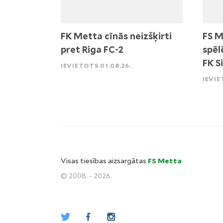
FK Metta cīnās neizšķirti
FS M
pret Riga FC-2
spēl
FK S
IEVIETOTS 01.08.26.
IEVIE
Visas tiesības aizsargātas
FS Metta
© 2008. - 2026.