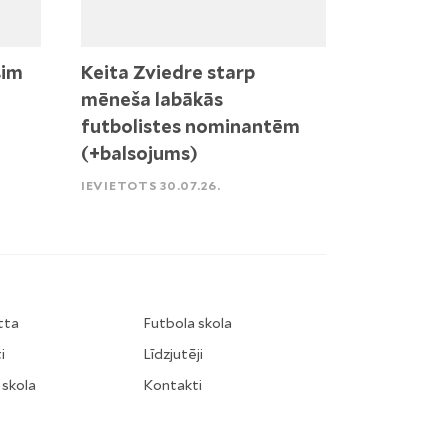
sim
Keita Zviedre starp
mēneša labākās
futbolistes nominantēm
(+balsojums)
IEVIETOTS 30.07.26.
tta
Futbola skola
i
Līdzjutēji
 skola
Kontakti