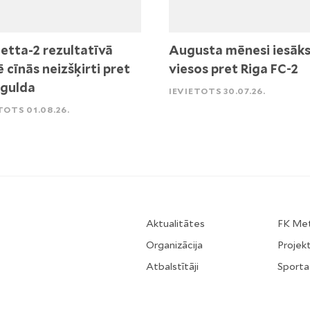
etta-2 rezultatīvā
Augusta mēnesi iesāk
ē cīnās neizšķirti pret
viesos pret Riga FC-2
igulda
IEVIETOTS 30.07.26.
TOTS 01.08.26.
Aktualitātes
FK Me
Organizācija
Projekt
Atbalstītāji
Sporta