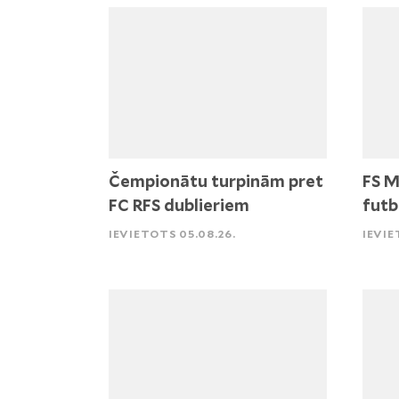
Čempionātu turpinām pret
FS M
FC RFS dublieriem
futb
IEVIETOTS 05.08.26.
IEVIE