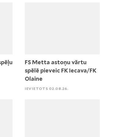
spēļu
FS Metta astoņu vārtu
spēlē pieveic FK Iecava/FK
Olaine
IEVIETOTS 02.08.26.