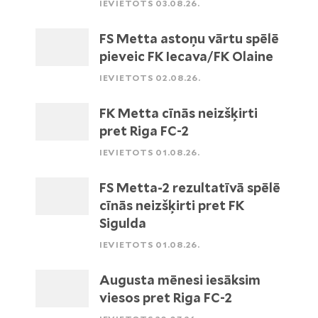
IEVIETOTS 03.08.26.
FS Metta astoņu vārtu spēlē
pieveic FK Iecava/FK Olaine
IEVIETOTS 02.08.26.
FK Metta cīnās neizšķirti
pret Riga FC-2
IEVIETOTS 01.08.26.
FS Metta-2 rezultatīvā spēlē
cīnās neizšķirti pret FK
Sigulda
IEVIETOTS 01.08.26.
Augusta mēnesi iesāksim
viesos pret Riga FC-2