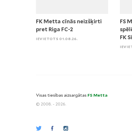
FK Metta cīnās neizšķirti
FS M
pret Riga FC-2
spēl
FK S
IEVIETOTS 01.08.26.
IEVIE
Visas tiesības aizsargātas
FS Metta
© 2008. - 2026.