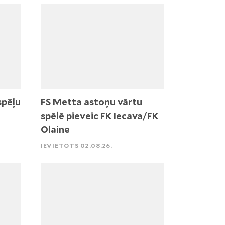
spēļu
FS Metta astoņu vārtu
spēlē pieveic FK Iecava/FK
Olaine
IEVIETOTS 02.08.26.