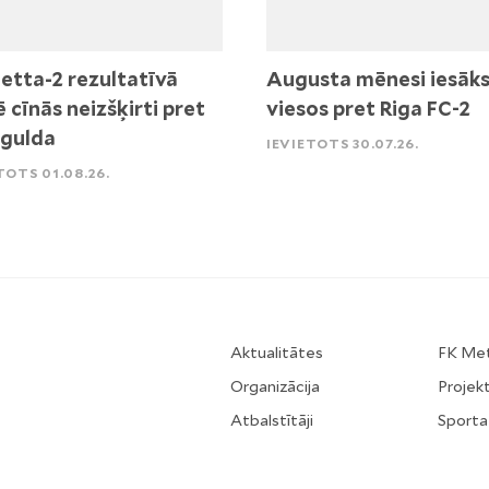
etta-2 rezultatīvā
Augusta mēnesi iesāk
ē cīnās neizšķirti pret
viesos pret Riga FC-2
igulda
IEVIETOTS 30.07.26.
TOTS 01.08.26.
Aktualitātes
FK Me
Organizācija
Projekt
Atbalstītāji
Sporta