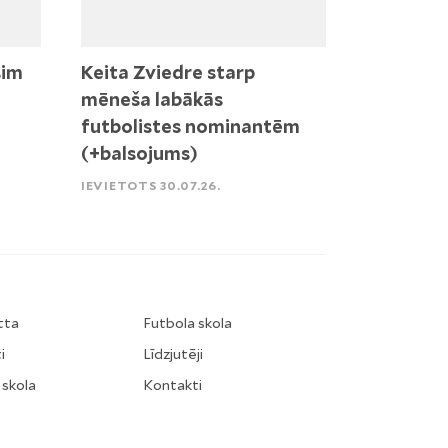
sim
Keita Zviedre starp
mēneša labākās
futbolistes nominantēm
(+balsojums)
IEVIETOTS 30.07.26.
tta
Futbola skola
i
Līdzjutēji
 skola
Kontakti