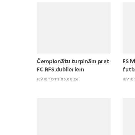
Čempionātu turpinām pret
FS M
FC RFS dublieriem
futb
IEVIETOTS 05.08.26.
IEVIE