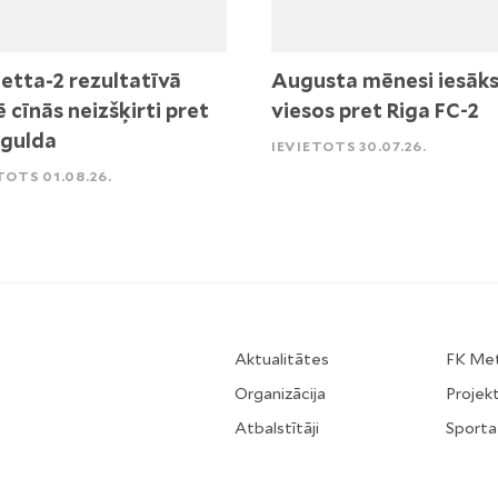
etta-2 rezultatīvā
Augusta mēnesi iesāk
ē cīnās neizšķirti pret
viesos pret Riga FC-2
igulda
IEVIETOTS 30.07.26.
TOTS 01.08.26.
Aktualitātes
FK Me
Organizācija
Projekt
Atbalstītāji
Sporta