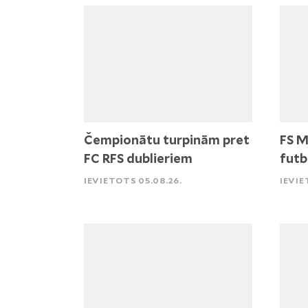
Čempionātu turpinām pret
FS M
FC RFS dublieriem
futb
IEVIETOTS 05.08.26.
IEVIE