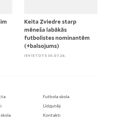
sim
Keita Zviedre starp
mēneša labākās
futbolistes nominantēm
(+balsojums)
IEVIETOTS 30.07.26.
tta
Futbola skola
i
Līdzjutēji
 skola
Kontakti