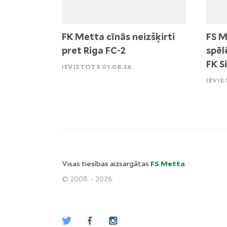
FK Metta cīnās neizšķirti
FS M
pret Riga FC-2
spēl
FK S
IEVIETOTS 01.08.26.
IEVIE
Visas tiesības aizsargātas
FS Metta
© 2008. - 2026.