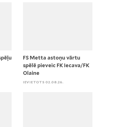
spēļu
FS Metta astoņu vārtu
spēlē pieveic FK Iecava/FK
Olaine
IEVIETOTS 02.08.26.