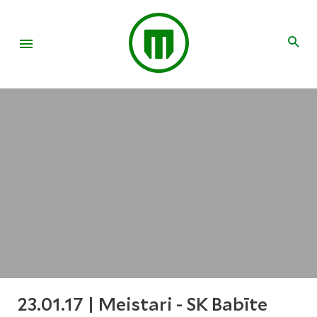
23.01.17 | Meistari - SK Babīte