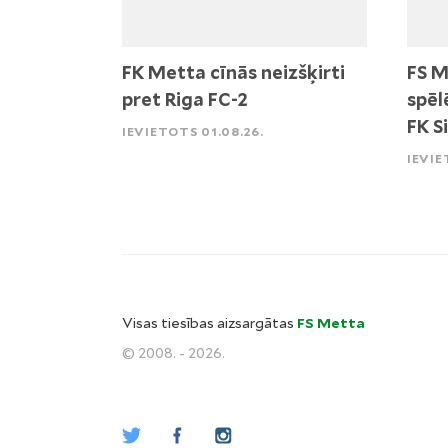
FK Metta cīnās neizšķirti
FS M
pret Riga FC-2
spēl
FK S
IEVIETOTS 01.08.26.
IEVIE
Visas tiesības aizsargātas
FS Metta
© 2008. - 2026.