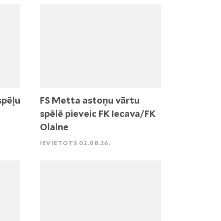
spēļu
FS Metta astoņu vārtu
spēlē pieveic FK Iecava/FK
Olaine
IEVIETOTS 02.08.26.