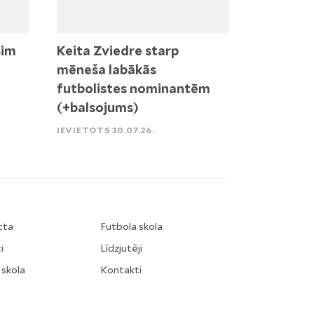
sim
Keita Zviedre starp
mēneša labākās
futbolistes nominantēm
(+balsojums)
IEVIETOTS 30.07.26.
tta
Futbola skola
i
Līdzjutēji
 skola
Kontakti