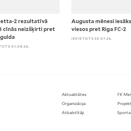
etta-2 rezultatīvā
Augusta mēnesi iesāk
ē cīnās neizšķirti pret
viesos pret Riga FC-2
igulda
IEVIETOTS 30.07.26.
TOTS 01.08.26.
Aktualitātes
FK Me
Organizācija
Projekt
Atbalstītāji
Sporta