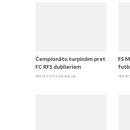
Čempionātu turpinām pret
FS M
FC RFS dublieriem
futb
IEVIETOTS 05.08.26.
IEVIE