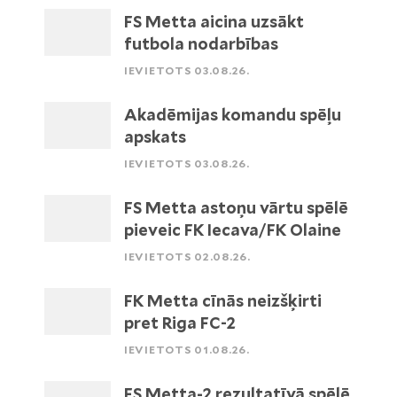
FS Metta aicina uzsākt
futbola nodarbības
IEVIETOTS 03.08.26.
Akadēmijas komandu spēļu
apskats
IEVIETOTS 03.08.26.
FS Metta astoņu vārtu spēlē
pieveic FK Iecava/FK Olaine
IEVIETOTS 02.08.26.
FK Metta cīnās neizšķirti
pret Riga FC-2
IEVIETOTS 01.08.26.
FS Metta-2 rezultatīvā spēlē