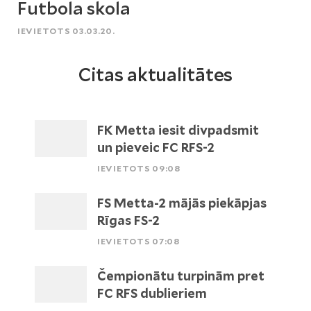
Futbola skola
IEVIETOTS 03.03.20.
Citas aktualitātes
FK Metta iesit divpadsmit
un pieveic FC RFS-2
IEVIETOTS 09:08
FS Metta-2 mājās piekāpjas
Rīgas FS-2
IEVIETOTS 07:08
Čempionātu turpinām pret
FC RFS dublieriem