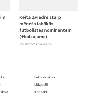
sim
Keita Zviedre starp
mēneša labākās
futbolistes nominantēm
(+balsojums)
IEVIETOTS 30.07.26.
tta
Futbola skola
i
Līdzjutēji
 skola
Kontakti