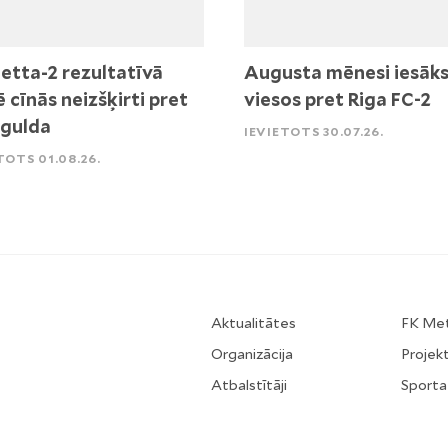
etta-2 rezultatīvā
Augusta mēnesi iesāk
ē cīnās neizšķirti pret
viesos pret Riga FC-2
igulda
IEVIETOTS 30.07.26.
TOTS 01.08.26.
Aktualitātes
FK Me
Organizācija
Projekt
Atbalstītāji
Sporta