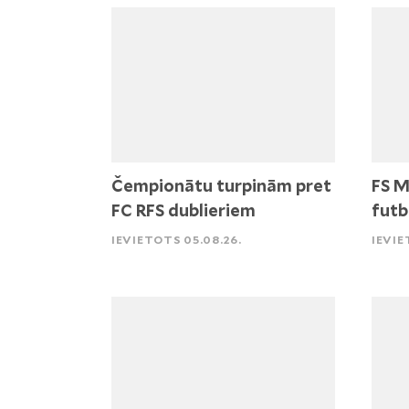
Čempionātu turpinām pret
FS M
FC RFS dublieriem
futb
IEVIETOTS 05.08.26.
IEVIE