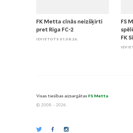
FK Metta cīnās neizšķirti
FS M
pret Riga FC-2
spēl
FK S
IEVIETOTS 01.08.26.
IEVIE
Visas tiesības aizsargātas
FS Metta
© 2008. - 2026.