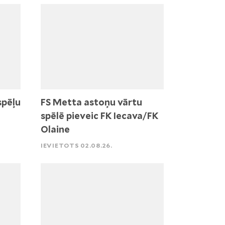
spēļu
FS Metta astoņu vārtu
spēlē pieveic FK Iecava/FK
Olaine
IEVIETOTS 02.08.26.