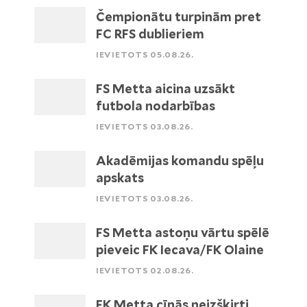
Čempionātu turpinām pret
FC RFS dublieriem
IEVIETOTS 05.08.26.
FS Metta aicina uzsākt
futbola nodarbības
IEVIETOTS 03.08.26.
Akadēmijas komandu spēļu
apskats
IEVIETOTS 03.08.26.
FS Metta astoņu vārtu spēlē
pieveic FK Iecava/FK Olaine
IEVIETOTS 02.08.26.
FK Metta cīnās neizšķirti