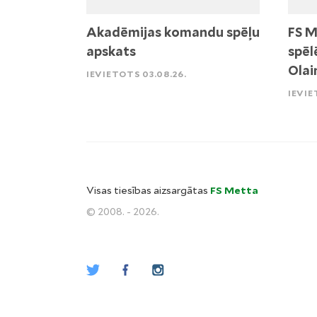
Akadēmijas komandu spēļu
FS M
apskats
spēl
Olai
IEVIETOTS 03.08.26.
IEVIE
Visas tiesības aizsargātas
FS Metta
© 2008. - 2026.