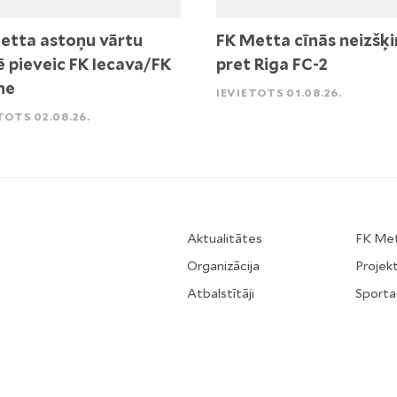
etta astoņu vārtu
FK Metta cīnās neizšķi
ē pieveic FK Iecava/FK
pret Riga FC-2
ne
IEVIETOTS 01.08.26.
TOTS 02.08.26.
Aktualitātes
FK Me
Organizācija
Projekt
Atbalstītāji
Sporta