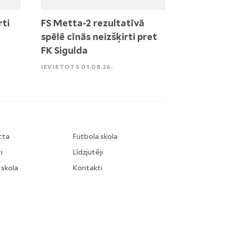
rti
FS Metta-2 rezultatīvā
spēlē cīnās neizšķirti pret
FK Sigulda
IEVIETOTS 01.08.26.
tta
Futbola skola
i
Līdzjutēji
 skola
Kontakti