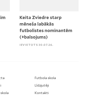
sim
Keita Zviedre starp
mēneša labākās
futbolistes nominantēm
(+balsojums)
IEVIETOTS 30.07.26.
tta
Futbola skola
i
Līdzjutēji
 skola
Kontakti