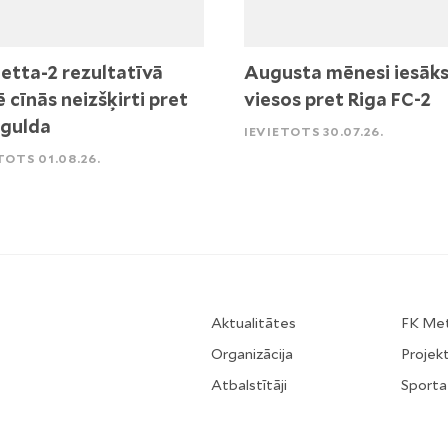
etta-2 rezultatīvā
Augusta mēnesi iesāk
ē cīnās neizšķirti pret
viesos pret Riga FC-2
igulda
IEVIETOTS 30.07.26.
TOTS 01.08.26.
Aktualitātes
FK Me
Organizācija
Projekt
Atbalstītāji
Sporta