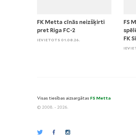
FK Metta cīnās neizšķirti
FS M
pret Riga FC-2
spēl
FK S
IEVIETOTS 01.08.26.
IEVIE
Visas tiesības aizsargātas
FS Metta
© 2008. - 2026.