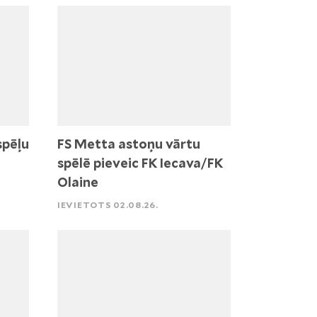
spēļu
FS Metta astoņu vārtu
spēlē pieveic FK Iecava/FK
Olaine
IEVIETOTS 02.08.26.