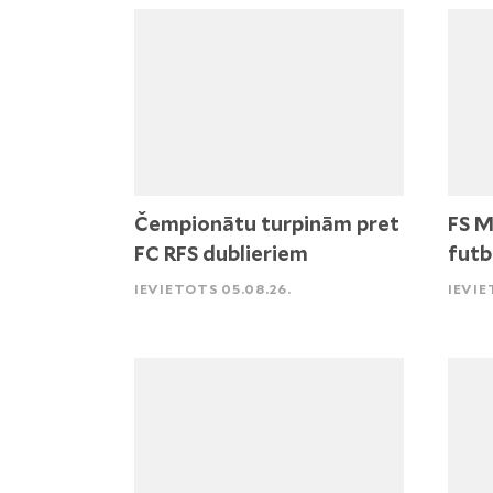
Čempionātu turpinām pret
FS M
FC RFS dublieriem
futb
IEVIETOTS 05.08.26.
IEVIE