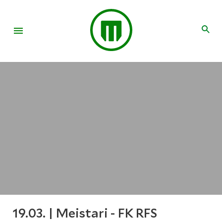
19.03. | Meistari - FK RFS