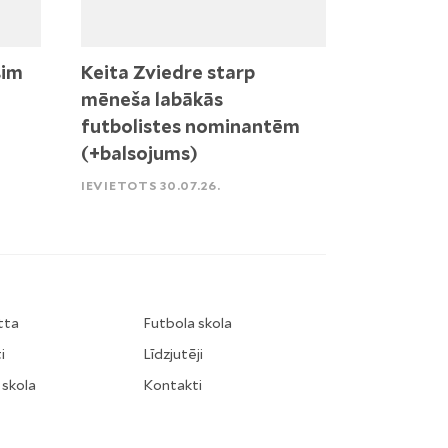
sim
Keita Zviedre starp
mēneša labākās
futbolistes nominantēm
(+balsojums)
IEVIETOTS 30.07.26.
tta
Futbola skola
i
Līdzjutēji
 skola
Kontakti