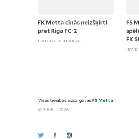
FK Metta cīnās neizšķirti
FS M
pret Riga FC-2
spēl
FK S
IEVIETOTS 01.08.26.
IEVIE
Visas tiesības aizsargātas
FS Metta
© 2008. - 2026.