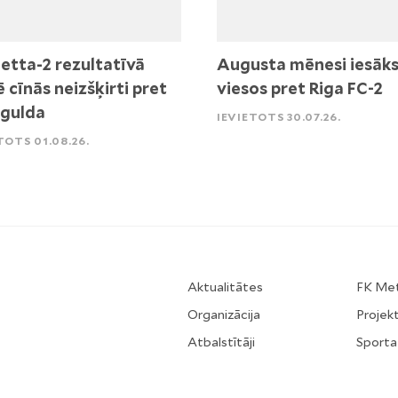
etta-2 rezultatīvā
Augusta mēnesi iesāk
ē cīnās neizšķirti pret
viesos pret Riga FC-2
igulda
IEVIETOTS 30.07.26.
TOTS 01.08.26.
Aktualitātes
FK Me
Organizācija
Projekt
Atbalstītāji
Sporta