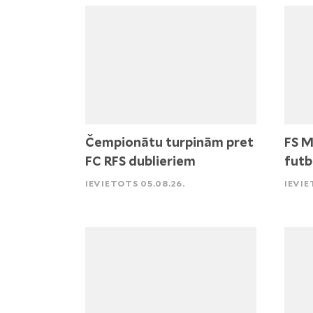
Čempionātu turpinām pret
FS M
FC RFS dublieriem
futb
IEVIETOTS 05.08.26.
IEVIE