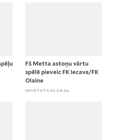
spēļu
FS Metta astoņu vārtu
spēlē pieveic FK Iecava/FK
Olaine
IEVIETOTS 02.08.26.