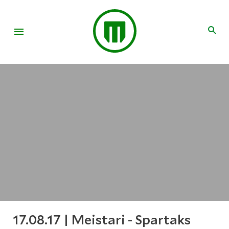
17.08.17 | Meistari - Spartaks