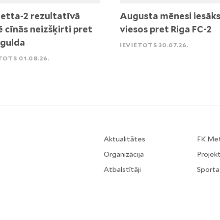
etta-2 rezultatīvā
Augusta mēnesi iesāk
ē cīnās neizšķirti pret
viesos pret Riga FC-2
igulda
IEVIETOTS 30.07.26.
TOTS 01.08.26.
Aktualitātes
FK Me
Organizācija
Projekt
Atbalstītāji
Sporta