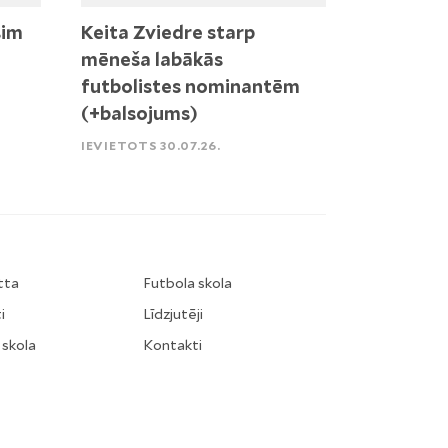
sim
Keita Zviedre starp
mēneša labākās
futbolistes nominantēm
(+balsojums)
IEVIETOTS 30.07.26.
tta
Futbola skola
i
Līdzjutēji
 skola
Kontakti