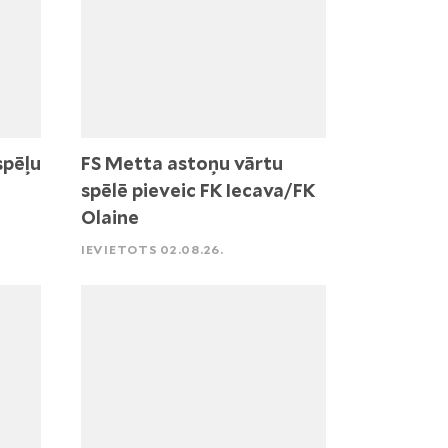
spēļu
FS Metta astoņu vārtu
spēlē pieveic FK Iecava/FK
Olaine
IEVIETOTS 02.08.26.