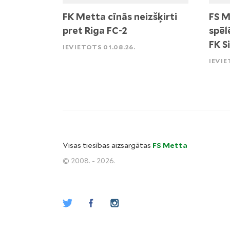
FK Metta cīnās neizšķirti
FS M
pret Riga FC-2
spēl
FK S
IEVIETOTS 01.08.26.
IEVIE
Visas tiesības aizsargātas
FS Metta
© 2008. - 2026.