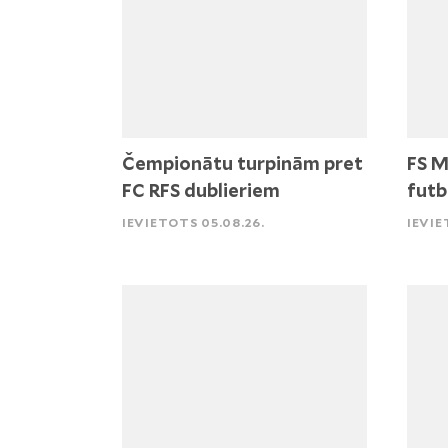
Čempionātu turpinām pret
FS M
FC RFS dublieriem
futb
IEVIETOTS 05.08.26.
IEVIE