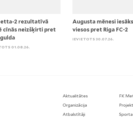
etta-2 rezultatīvā
Augusta mēnesi iesāk
ē cīnās neizšķirti pret
viesos pret Riga FC-2
igulda
IEVIETOTS 30.07.26.
TOTS 01.08.26.
Aktualitātes
FK Me
Organizācija
Projekt
Atbalstītāji
Sporta