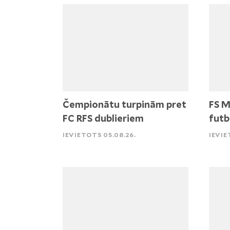
Čempionātu turpinām pret
FS M
FC RFS dublieriem
futb
IEVIETOTS 05.08.26.
IEVIE