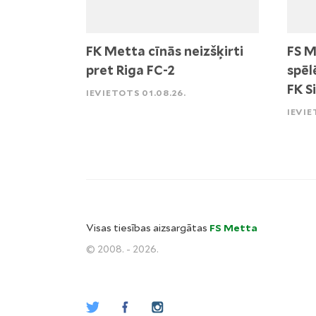
FK Metta cīnās neizšķirti
FS M
pret Riga FC-2
spēl
FK S
IEVIETOTS 01.08.26.
IEVIE
Visas tiesības aizsargātas
FS Metta
© 2008. - 2026.