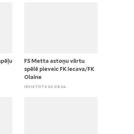
spēļu
FS Metta astoņu vārtu
spēlē pieveic FK Iecava/FK
Olaine
IEVIETOTS 02.08.26.