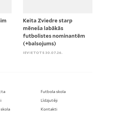
sim
Keita Zviedre starp
mēneša labākās
futbolistes nominantēm
(+balsojums)
IEVIETOTS 30.07.26.
tta
Futbola skola
i
Līdzjutēji
 skola
Kontakti