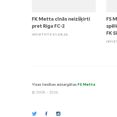
FK Metta cīnās neizšķirti
FS M
pret Riga FC-2
spēl
FK S
IEVIETOTS 01.08.26.
IEVIE
Visas tiesības aizsargātas
FS Metta
© 2008. - 2026.