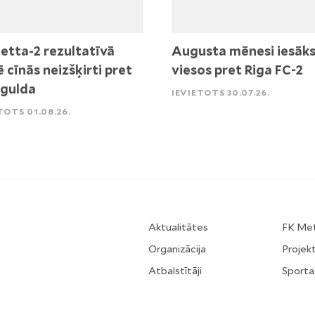
etta-2 rezultatīvā
Augusta mēnesi iesāk
ē cīnās neizšķirti pret
viesos pret Riga FC-2
igulda
IEVIETOTS 30.07.26.
TOTS 01.08.26.
Aktualitātes
FK Me
Organizācija
Projekt
Atbalstītāji
Sporta