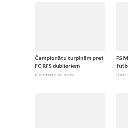
Čempionātu turpinām pret
FS M
FC RFS dublieriem
futb
IEVIETOTS 05.08.26.
IEVIE