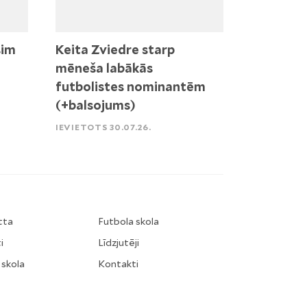
sim
Keita Zviedre starp
mēneša labākās
futbolistes nominantēm
(+balsojums)
IEVIETOTS 30.07.26.
tta
Futbola skola
i
Līdzjutēji
 skola
Kontakti