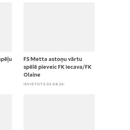
spēļu
FS Metta astoņu vārtu
spēlē pieveic FK Iecava/FK
Olaine
IEVIETOTS 02.08.26.