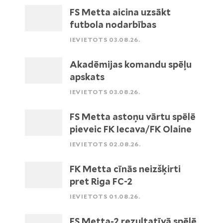
FS Metta aicina uzsākt
futbola nodarbības
IEVIETOTS 03.08.26.
Akadēmijas komandu spēļu
apskats
IEVIETOTS 03.08.26.
FS Metta astoņu vārtu spēlē
pieveic FK Iecava/FK Olaine
IEVIETOTS 02.08.26.
FK Metta cīnās neizšķirti
pret Riga FC-2
IEVIETOTS 01.08.26.
FS Metta-2 rezultatīvā spēlē