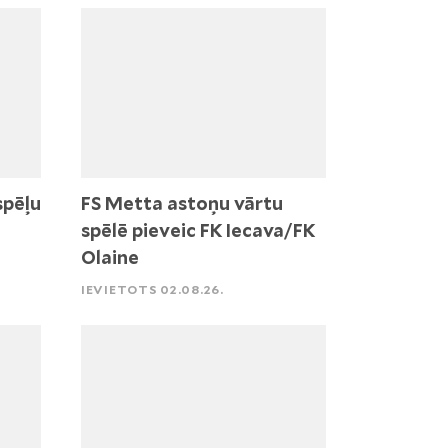
spēļu
FS Metta astoņu vārtu
spēlē pieveic FK Iecava/FK
Olaine
IEVIETOTS 02.08.26.