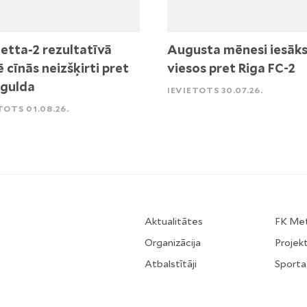
etta-2 rezultatīvā
Augusta mēnesi iesāk
ē cīnās neizšķirti pret
viesos pret Riga FC-2
igulda
IEVIETOTS 30.07.26.
TOTS 01.08.26.
Aktualitātes
FK Me
Organizācija
Projekt
Atbalstītāji
Sporta