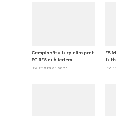
Čempionātu turpinām pret
FS M
FC RFS dublieriem
futb
IEVIETOTS 05.08.26.
IEVIE