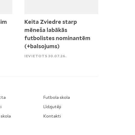
sim
Keita Zviedre starp
mēneša labākās
futbolistes nominantēm
(+balsojums)
IEVIETOTS 30.07.26.
tta
Futbola skola
i
Līdzjutēji
 skola
Kontakti