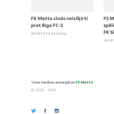
FK Metta cīnās neizšķirti
FS M
pret Riga FC-2
spēl
FK S
IEVIETOTS 01.08.26.
IEVIE
Visas tiesības aizsargātas
FS Metta
© 2008. - 2026.