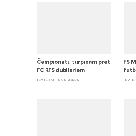
Čempionātu turpinām pret
FS M
FC RFS dublieriem
futb
IEVIETOTS 05.08.26.
IEVIE