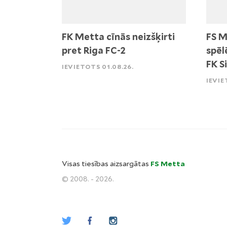
FK Metta cīnās neizšķirti
FS M
pret Riga FC-2
spēl
FK S
IEVIETOTS 01.08.26.
IEVIE
Visas tiesības aizsargātas
FS Metta
© 2008. - 2026.