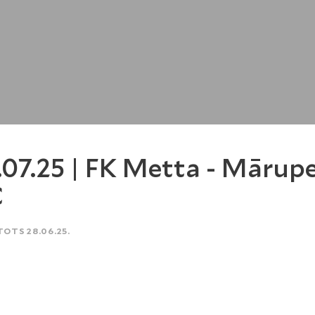
.07.25 | FK Metta - Mārup
C
TOTS 28.06.25.