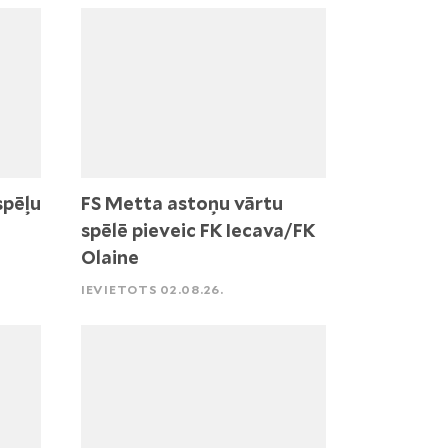
spēļu
FS Metta astoņu vārtu
spēlē pieveic FK Iecava/FK
Olaine
IEVIETOTS 02.08.26.