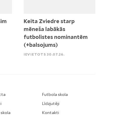
sim
Keita Zviedre starp
mēneša labākās
futbolistes nominantēm
(+balsojums)
IEVIETOTS 30.07.26.
tta
Futbola skola
i
Līdzjutēji
 skola
Kontakti