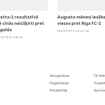
etta-2 rezultatīvā
Augusta mēnesi iesāk
ē cīnās neizšķirti pret
viesos pret Riga FC-2
igulda
IEVIETOTS 30.07.26.
TOTS 01.08.26.
Aktualitātes
FK Me
Organizācija
Projekt
Atbalstītāji
Sporta