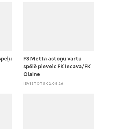
spēļu
FS Metta astoņu vārtu
spēlē pieveic FK Iecava/FK
Olaine
IEVIETOTS 02.08.26.