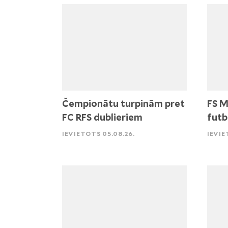
Čempionātu turpinām pret
FS M
FC RFS dublieriem
futb
IEVIETOTS 05.08.26.
IEVIE