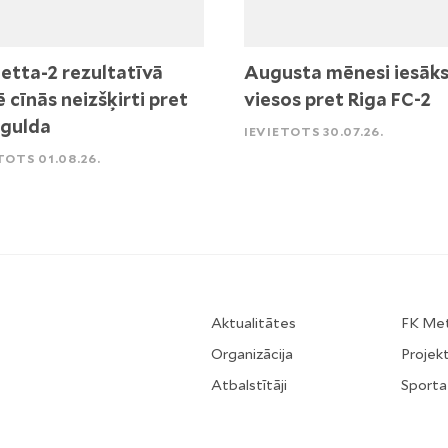
etta-2 rezultatīvā
Augusta mēnesi iesāk
ē cīnās neizšķirti pret
viesos pret Riga FC-2
igulda
IEVIETOTS 30.07.26.
TOTS 01.08.26.
Aktualitātes
FK Me
Organizācija
Projekt
Atbalstītāji
Sporta