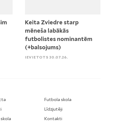
sim
Keita Zviedre starp
mēneša labākās
futbolistes nominantēm
(+balsojums)
IEVIETOTS 30.07.26.
tta
Futbola skola
i
Līdzjutēji
 skola
Kontakti