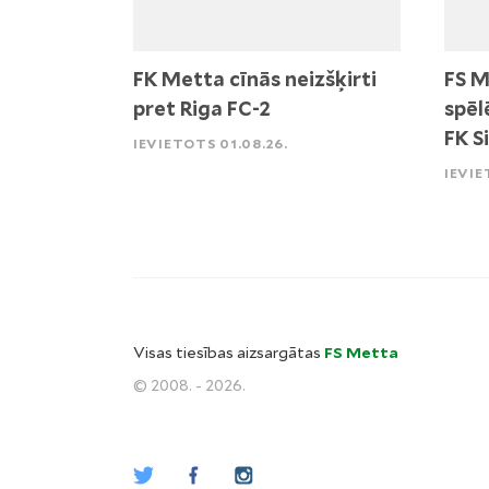
FK Metta cīnās neizšķirti
FS M
pret Riga FC-2
spēl
FK S
IEVIETOTS 01.08.26.
IEVIE
Visas tiesības aizsargātas
FS Metta
© 2008. - 2026.