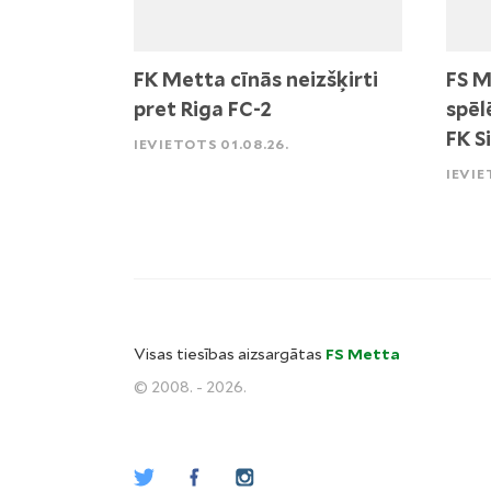
FK Metta cīnās neizšķirti
FS M
pret Riga FC-2
spēl
FK S
IEVIETOTS 01.08.26.
IEVIE
Visas tiesības aizsargātas
FS Metta
© 2008. - 2026.