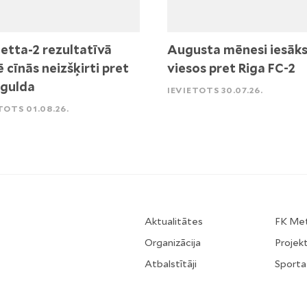
etta-2 rezultatīvā
Augusta mēnesi iesāk
ē cīnās neizšķirti pret
viesos pret Riga FC-2
igulda
IEVIETOTS 30.07.26.
TOTS 01.08.26.
Aktualitātes
FK Me
Organizācija
Projekt
Atbalstītāji
Sporta