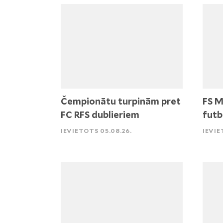
Čempionātu turpinām pret
FS M
FC RFS dublieriem
futb
IEVIETOTS 05.08.26.
IEVIE