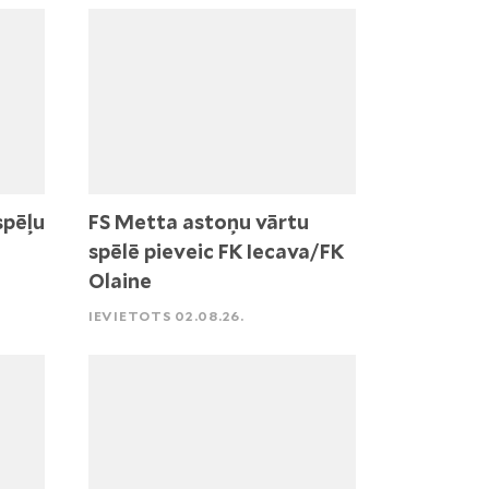
spēļu
FS Metta astoņu vārtu
spēlē pieveic FK Iecava/FK
Olaine
IEVIETOTS 02.08.26.