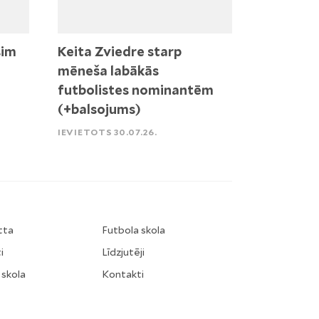
sim
Keita Zviedre starp
mēneša labākās
futbolistes nominantēm
(+balsojums)
IEVIETOTS 30.07.26.
tta
Futbola skola
i
Līdzjutēji
 skola
Kontakti