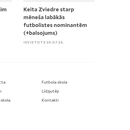
sim
Keita Zviedre starp
mēneša labākās
futbolistes nominantēm
(+balsojums)
IEVIETOTS 30.07.26.
tta
Futbola skola
i
Līdzjutēji
 skola
Kontakti