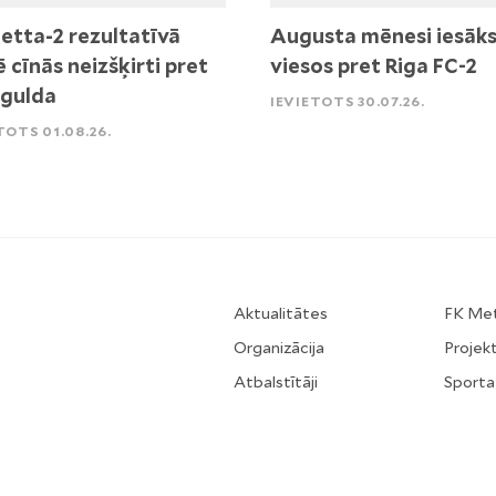
etta-2 rezultatīvā
Augusta mēnesi iesāk
ē cīnās neizšķirti pret
viesos pret Riga FC-2
igulda
IEVIETOTS 30.07.26.
TOTS 01.08.26.
Aktualitātes
FK Me
Organizācija
Projekt
Atbalstītāji
Sporta