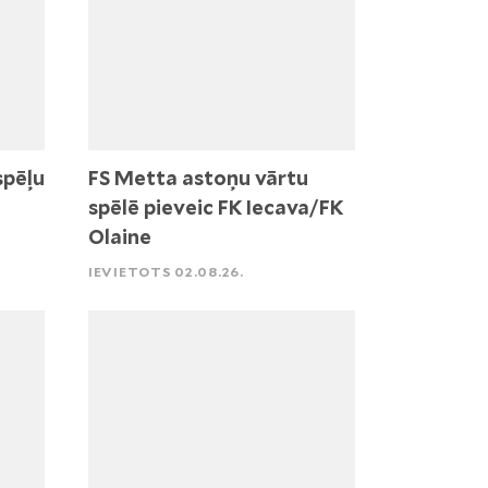
spēļu
FS Metta astoņu vārtu
spēlē pieveic FK Iecava/FK
Olaine
IEVIETOTS 02.08.26.