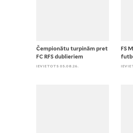
Čempionātu turpinām pret
FS M
FC RFS dublieriem
futb
IEVIETOTS 05.08.26.
IEVIE