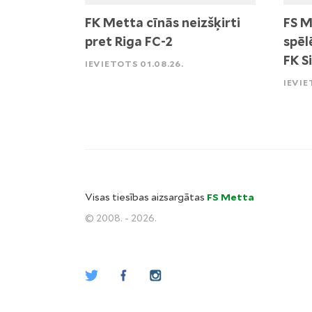
FK Metta cīnās neizšķirti
FS M
pret Riga FC-2
spēl
FK S
IEVIETOTS 01.08.26.
IEVIE
Visas tiesības aizsargātas
FS Metta
© 2008. - 2026.