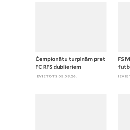
Čempionātu turpinām pret
FS M
FC RFS dublieriem
futb
IEVIETOTS 05.08.26.
IEVIE