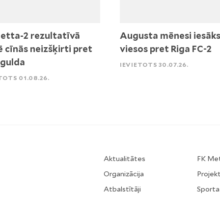
etta-2 rezultatīvā
Augusta mēnesi iesāk
ē cīnās neizšķirti pret
viesos pret Riga FC-2
igulda
IEVIETOTS 30.07.26.
TOTS 01.08.26.
Aktualitātes
FK Me
Organizācija
Projekt
Atbalstītāji
Sporta