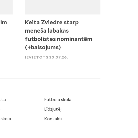
sim
Keita Zviedre starp
mēneša labākās
futbolistes nominantēm
(+balsojums)
IEVIETOTS 30.07.26.
tta
Futbola skola
i
Līdzjutēji
 skola
Kontakti