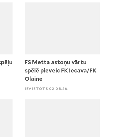
spēļu
FS Metta astoņu vārtu
spēlē pieveic FK Iecava/FK
Olaine
IEVIETOTS 02.08.26.