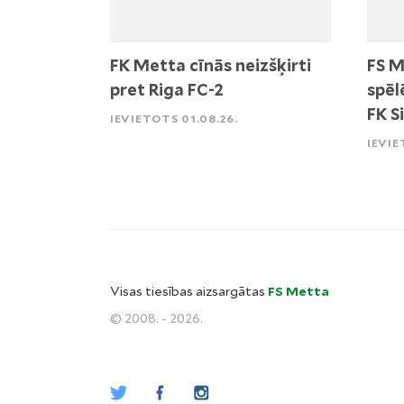
FK Metta cīnās neizšķirti
FS M
pret Riga FC-2
spēl
FK S
IEVIETOTS 01.08.26.
IEVIE
Visas tiesības aizsargātas
FS Metta
© 2008. - 2026.