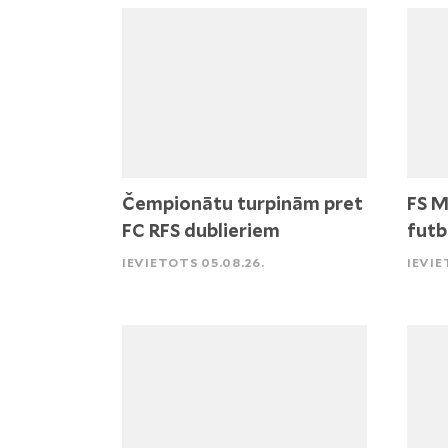
Čempionātu turpinām pret
FS M
FC RFS dublieriem
futb
IEVIETOTS 05.08.26.
IEVIE