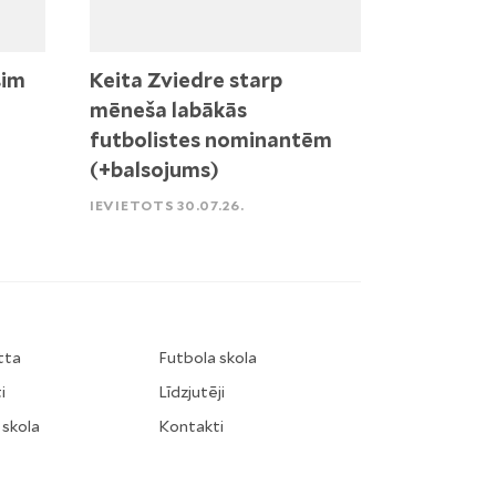
sim
Keita Zviedre starp
mēneša labākās
futbolistes nominantēm
(+balsojums)
IEVIETOTS 30.07.26.
tta
Futbola skola
i
Līdzjutēji
 skola
Kontakti