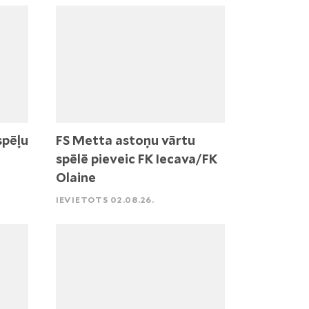
spēļu
FS Metta astoņu vārtu
spēlē pieveic FK Iecava/FK
Olaine
IEVIETOTS 02.08.26.