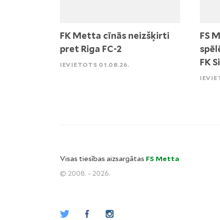
FK Metta cīnās neizšķirti
FS M
pret Riga FC-2
spēl
FK S
IEVIETOTS 01.08.26.
IEVIE
Visas tiesības aizsargātas
FS Metta
© 2008. - 2026.