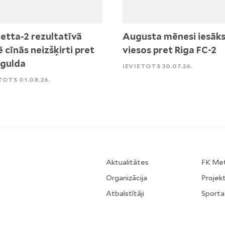
etta-2 rezultatīvā
Augusta mēnesi iesāk
ē cīnās neizšķirti pret
viesos pret Riga FC-2
igulda
IEVIETOTS 30.07.26.
TOTS 01.08.26.
Aktualitātes
FK Me
Organizācija
Projekt
Atbalstītāji
Sporta