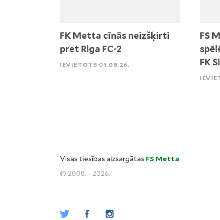
FK Metta cīnās neizšķirti
FS M
pret Riga FC-2
spēl
FK S
IEVIETOTS 01.08.26.
IEVIE
Visas tiesības aizsargātas
FS Metta
© 2008. - 2026.