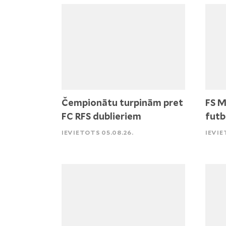
Čempionātu turpinām pret
FS M
FC RFS dublieriem
futb
IEVIETOTS 05.08.26.
IEVIE