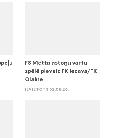
spēļu
FS Metta astoņu vārtu
spēlē pieveic FK Iecava/FK
Olaine
IEVIETOTS 02.08.26.