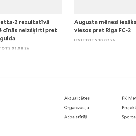
etta-2 rezultatīvā
Augusta mēnesi iesāk
ē cīnās neizšķirti pret
viesos pret Riga FC-2
igulda
IEVIETOTS 30.07.26.
TOTS 01.08.26.
Aktualitātes
FK Me
Organizācija
Projekt
Atbalstītāji
Sporta