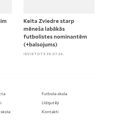
sim
Keita Zviedre starp
mēneša labākās
futbolistes nominantēm
(+balsojums)
IEVIETOTS 30.07.26.
tta
Futbola skola
i
Līdzjutēji
 skola
Kontakti