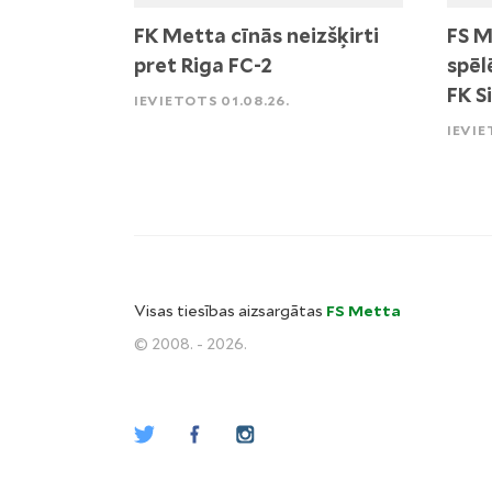
FK Metta cīnās neizšķirti
FS M
pret Riga FC-2
spēl
FK S
IEVIETOTS 01.08.26.
IEVIE
Visas tiesības aizsargātas
FS Metta
© 2008. - 2026.