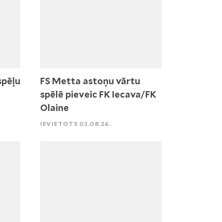
spēļu
FS Metta astoņu vārtu
spēlē pieveic FK Iecava/FK
Olaine
IEVIETOTS 02.08.26.