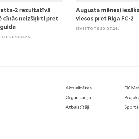
etta-2 rezultatīvā
Augusta mēnesi iesāk
ē cīnās neizšķirti pret
viesos pret Riga FC-2
igulda
IEVIETOTS 30.07.26.
TOTS 01.08.26.
Aktualitātes
FK Me
Organizācija
Projekt
Atbalstītāji
Sporta