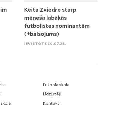
sim
Keita Zviedre starp
mēneša labākās
futbolistes nominantēm
(+balsojums)
IEVIETOTS 30.07.26.
tta
Futbola skola
i
Līdzjutēji
 skola
Kontakti