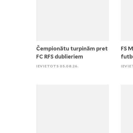
Čempionātu turpinām pret
FS M
FC RFS dublieriem
futb
IEVIETOTS 05.08.26.
IEVIE