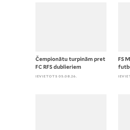
Čempionātu turpinām pret
FS M
FC RFS dublieriem
futb
IEVIETOTS 05.08.26.
IEVIE