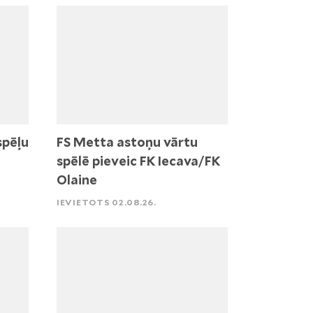
spēļu
FS Metta astoņu vārtu
spēlē pieveic FK Iecava/FK
Olaine
IEVIETOTS 02.08.26.