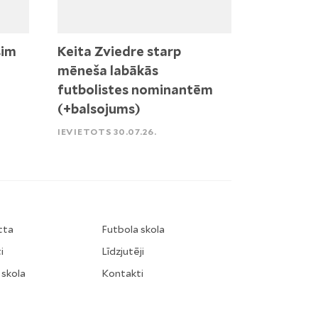
sim
Keita Zviedre starp
mēneša labākās
futbolistes nominantēm
(+balsojums)
IEVIETOTS 30.07.26.
tta
Futbola skola
i
Līdzjutēji
 skola
Kontakti