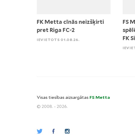
FK Metta cīnās neizšķirti
FS M
pret Riga FC-2
spēl
FK S
IEVIETOTS 01.08.26.
IEVIE
Visas tiesības aizsargātas
FS Metta
© 2008. - 2026.