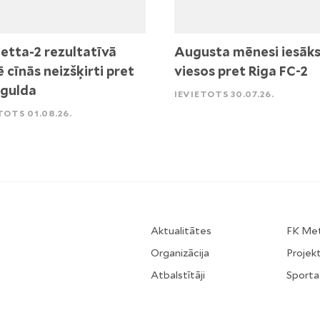
etta-2 rezultatīvā
Augusta mēnesi iesāk
ē cīnās neizšķirti pret
viesos pret Riga FC-2
igulda
IEVIETOTS 30.07.26.
TOTS 01.08.26.
Aktualitātes
FK Me
Organizācija
Projekt
Atbalstītāji
Sporta