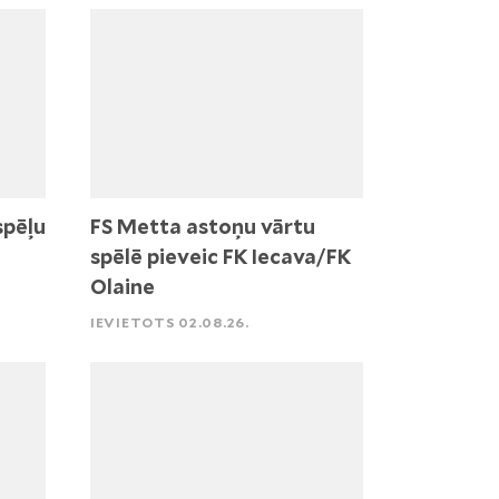
spēļu
FS Metta astoņu vārtu
spēlē pieveic FK Iecava/FK
Olaine
IEVIETOTS 02.08.26.