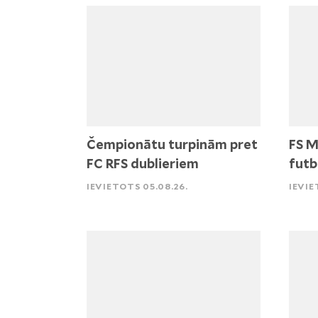
Čempionātu turpinām pret
FS M
FC RFS dublieriem
futb
IEVIETOTS 05.08.26.
IEVIE