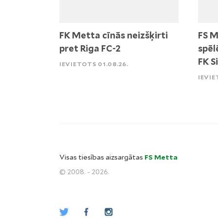
FK Metta cīnās neizšķirti
FS M
pret Riga FC-2
spēl
FK S
IEVIETOTS 01.08.26.
IEVIE
Visas tiesības aizsargātas
FS Metta
© 2008. - 2026.