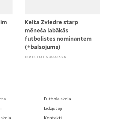
sim
Keita Zviedre starp
mēneša labākās
futbolistes nominantēm
(+balsojums)
IEVIETOTS 30.07.26.
tta
Futbola skola
i
Līdzjutēji
 skola
Kontakti