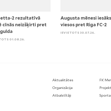
etta-2 rezultatīvā
Augusta mēnesi iesāk
ē cīnās neizšķirti pret
viesos pret Riga FC-2
igulda
IEVIETOTS 30.07.26.
TOTS 01.08.26.
Aktualitātes
FK Me
Organizācija
Projekt
Atbalstītāji
Sporta