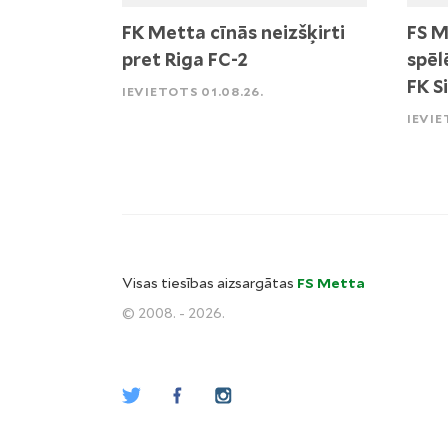
FK Metta cīnās neizšķirti
FS M
pret Riga FC-2
spēl
FK S
IEVIETOTS 01.08.26.
IEVIE
Visas tiesības aizsargātas
FS Metta
© 2008. - 2026.