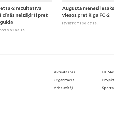
etta-2 rezultatīvā
Augusta mēnesi iesāk
ē cīnās neizšķirti pret
viesos pret Riga FC-2
igulda
IEVIETOTS 30.07.26.
TOTS 01.08.26.
Aktualitātes
FK Me
Organizācija
Projekt
Atbalstītāji
Sporta