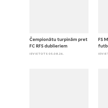
Čempionātu turpinām pret
FS M
FC RFS dublieriem
futb
IEVIETOTS 05.08.26.
IEVIE