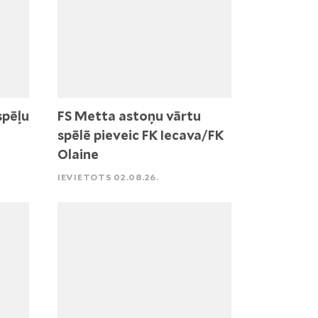
spēļu
FS Metta astoņu vārtu
spēlē pieveic FK Iecava/FK
Olaine
IEVIETOTS 02.08.26.