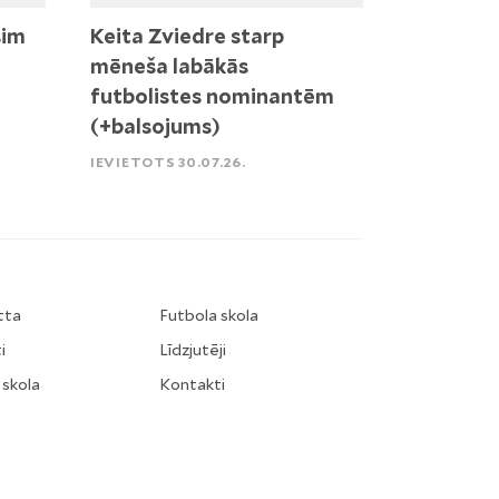
sim
Keita Zviedre starp
mēneša labākās
futbolistes nominantēm
(+balsojums)
IEVIETOTS 30.07.26.
tta
Futbola skola
i
Līdzjutēji
 skola
Kontakti