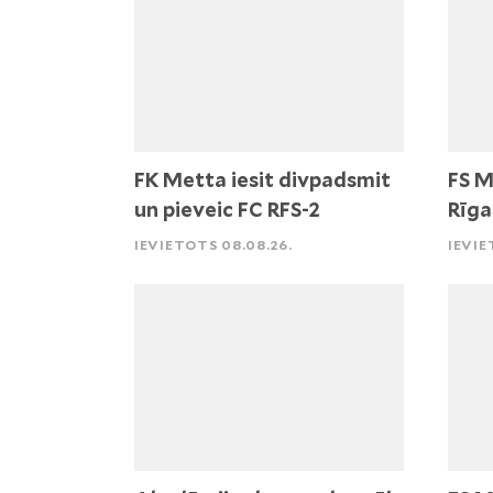
FK Metta iesit divpadsmit
FS M
un pieveic FC RFS-2
Rīga
IEVIETOTS 08.08.26.
IEVIE