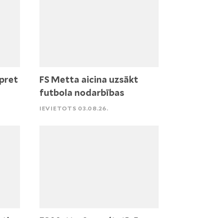
pret
FS Metta aicina uzsākt
futbola nodarbības
IEVIETOTS 03.08.26.