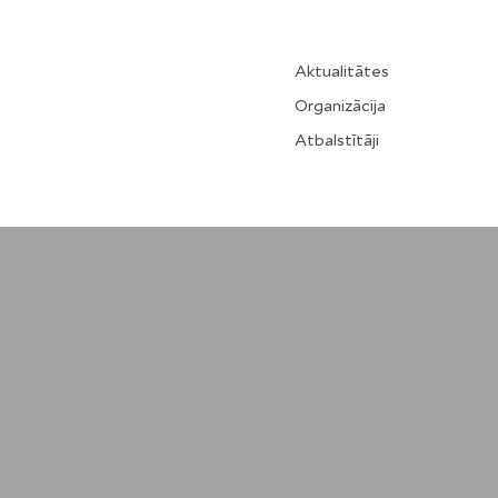
Aktualitātes
Organizācija
Atbalstītāji