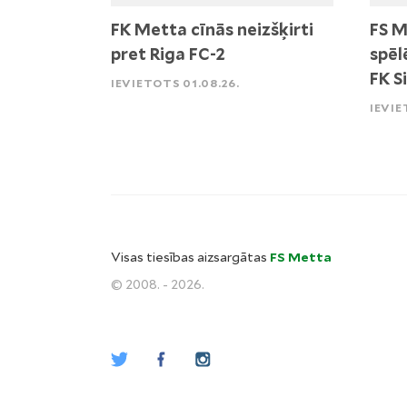
FK Metta cīnās neizšķirti
FS M
pret Riga FC-2
spēl
FK S
IEVIETOTS 01.08.26.
IEVIE
Visas tiesības aizsargātas
FS Metta
© 2008. - 2026.