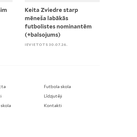
sim
Keita Zviedre starp
mēneša labākās
futbolistes nominantēm
(+balsojums)
IEVIETOTS 30.07.26.
tta
Futbola skola
i
Līdzjutēji
 skola
Kontakti