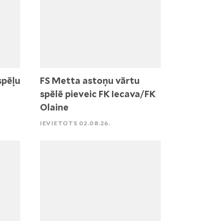
spēļu
FS Metta astoņu vārtu
spēlē pieveic FK Iecava/FK
Olaine
IEVIETOTS 02.08.26.