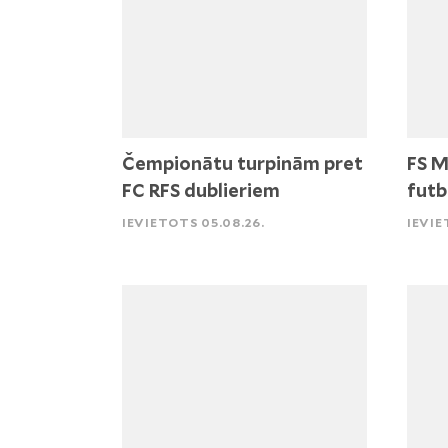
Čempionātu turpinām pret
FS M
FC RFS dublieriem
futb
IEVIETOTS 05.08.26.
IEVIE