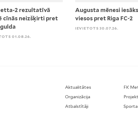
etta-2 rezultatīvā
Augusta mēnesi iesāk
ē cīnās neizšķirti pret
viesos pret Riga FC-2
igulda
IEVIETOTS 30.07.26.
TOTS 01.08.26.
Aktualitātes
FK Me
Organizācija
Projekt
Atbalstītāji
Sporta