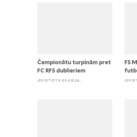
Čempionātu turpinām pret
FS M
FC RFS dublieriem
futb
IEVIETOTS 05.08.26.
IEVIE