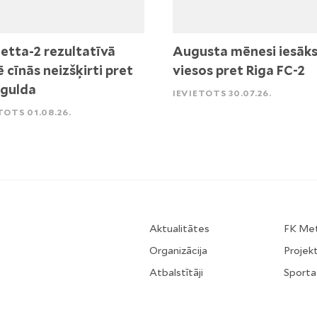
etta-2 rezultatīvā
Augusta mēnesi iesāk
ē cīnās neizšķirti pret
viesos pret Riga FC-2
igulda
IEVIETOTS 30.07.26.
TOTS 01.08.26.
Aktualitātes
FK Me
Organizācija
Projekt
Atbalstītāji
Sporta