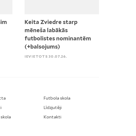
sim
Keita Zviedre starp
mēneša labākās
futbolistes nominantēm
(+balsojums)
IEVIETOTS 30.07.26.
tta
Futbola skola
i
Līdzjutēji
 skola
Kontakti