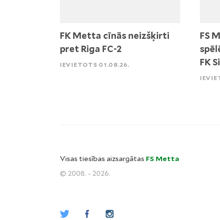
FK Metta cīnās neizšķirti
FS M
pret Riga FC-2
spēl
FK S
IEVIETOTS 01.08.26.
IEVIE
Visas tiesības aizsargātas
FS Metta
© 2008. - 2026.