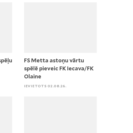
spēļu
FS Metta astoņu vārtu
spēlē pieveic FK Iecava/FK
Olaine
IEVIETOTS 02.08.26.