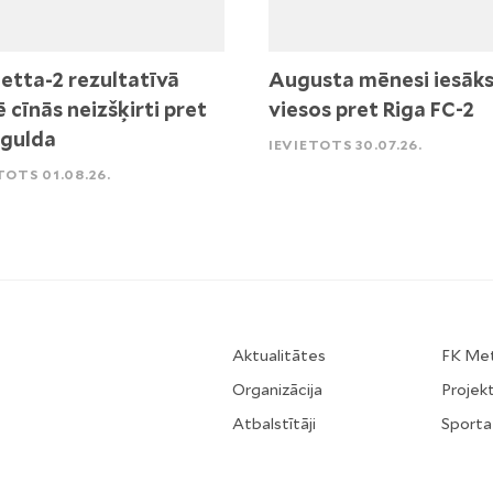
etta-2 rezultatīvā
Augusta mēnesi iesāk
ē cīnās neizšķirti pret
viesos pret Riga FC-2
igulda
IEVIETOTS 30.07.26.
TOTS 01.08.26.
Aktualitātes
FK Me
Organizācija
Projekt
Atbalstītāji
Sporta