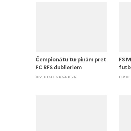
Čempionātu turpinām pret
FS M
FC RFS dublieriem
futb
IEVIETOTS 05.08.26.
IEVIE