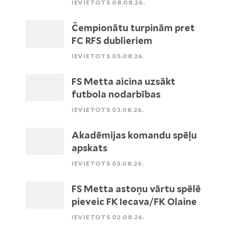
IEVIETOTS 08.08.26.
Čempionātu turpinām pret
FC RFS dublieriem
IEVIETOTS 05.08.26.
FS Metta aicina uzsākt
futbola nodarbības
IEVIETOTS 03.08.26.
Akadēmijas komandu spēļu
apskats
IEVIETOTS 03.08.26.
FS Metta astoņu vārtu spēlē
pieveic FK Iecava/FK Olaine
IEVIETOTS 02.08.26.