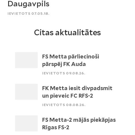
Daugavpils
IEVIETOTS 07.05.18.
Citas aktualitātes
FS Metta pārliecinoši
pārspēj FK Auda
IEVIETOTS 09.08.26.
FK Metta iesit divpadsmit
un pieveic FC RFS-2
IEVIETOTS 08.08.26.
FS Metta-2 mājās piekāpjas
Rīgas FS-2