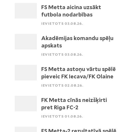
FS Metta aicina uzsākt
futbola nodarbības
IEVIETOTS 03.08.26.
Akadēmijas komandu spēļu
apskats
IEVIETOTS 03.08.26.
FS Metta astoņu vārtu spēlē
pieveic FK Iecava/FK Olaine
IEVIETOTS 02.08.26.
FK Metta cīnās neizšķirti
pret Riga FC-2
IEVIETOTS 01.08.26.
FS Metta-2 rezultatīvā spēlē