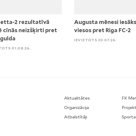
etta-2 rezultatīvā
Augusta mēnesi iesāk
ē cīnās neizšķirti pret
viesos pret Riga FC-2
igulda
IEVIETOTS 30.07.26.
TOTS 01.08.26.
Aktualitātes
FK Me
Organizācija
Projekt
Atbalstītāji
Sporta