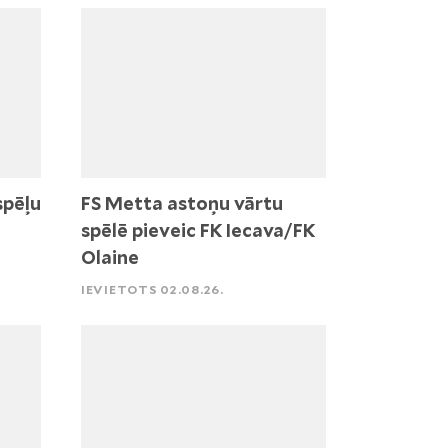
spēļu
FS Metta astoņu vārtu
spēlē pieveic FK Iecava/FK
Olaine
IEVIETOTS 02.08.26.