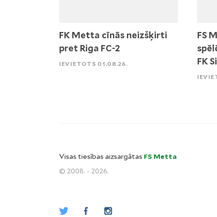
FK Metta cīnās neizšķirti
FS M
pret Riga FC-2
spēl
FK S
IEVIETOTS 01.08.26.
IEVIE
Visas tiesības aizsargātas
FS Metta
© 2008. - 2026.