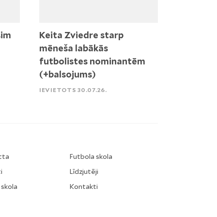
sim
Keita Zviedre starp
mēneša labākās
futbolistes nominantēm
(+balsojums)
IEVIETOTS 30.07.26.
tta
Futbola skola
i
Līdzjutēji
 skola
Kontakti