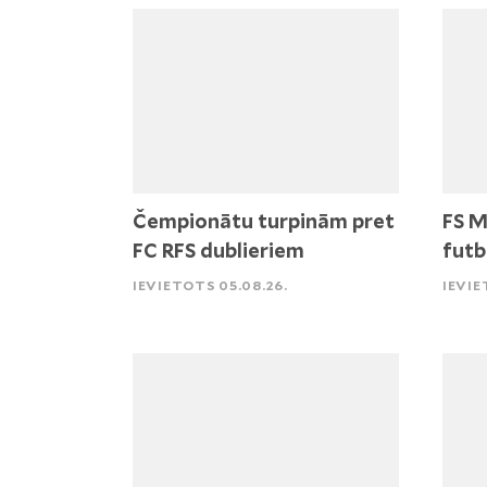
Čempionātu turpinām pret
FS M
FC RFS dublieriem
futb
IEVIETOTS 05.08.26.
IEVIE