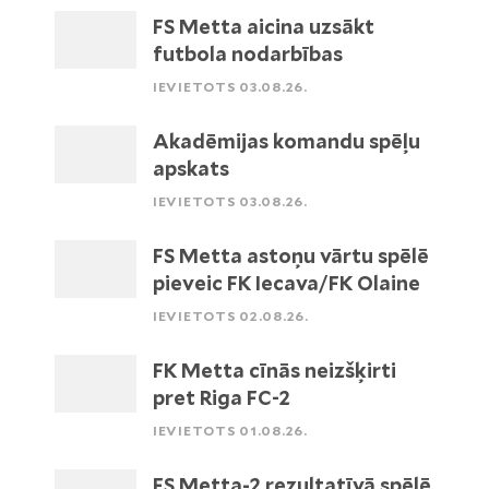
FS Metta aicina uzsākt
futbola nodarbības
IEVIETOTS 03.08.26.
Akadēmijas komandu spēļu
apskats
IEVIETOTS 03.08.26.
FS Metta astoņu vārtu spēlē
pieveic FK Iecava/FK Olaine
IEVIETOTS 02.08.26.
FK Metta cīnās neizšķirti
pret Riga FC-2
IEVIETOTS 01.08.26.
FS Metta-2 rezultatīvā spēlē