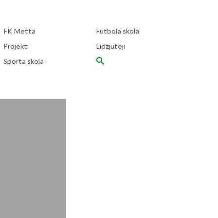
FK Metta
Futbola skola
Projekti
Līdzjutēji
Sporta skola