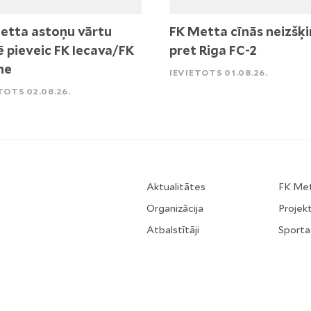
etta astoņu vārtu
FK Metta cīnās neizšķi
ē pieveic FK Iecava/FK
pret Riga FC-2
ne
IEVIETOTS 01.08.26.
TOTS 02.08.26.
Aktualitātes
FK Me
Organizācija
Projekt
Atbalstītāji
Sporta